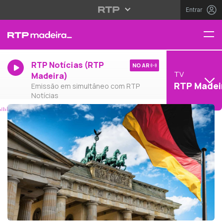
Entrar
RTP Notícias (RTP
NO AR
TV
Madeira)
RTP Madei
Emissão em simultâneo com RTP
Notícias