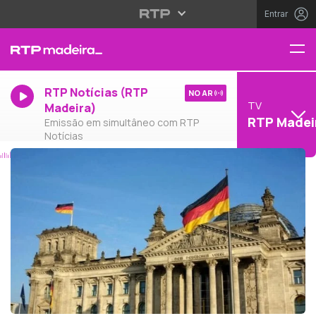
Entrar
RTP Notícias (RTP
NO AR
TV
Madeira)
RTP Madei
Emissão em simultâneo com RTP
Notícias