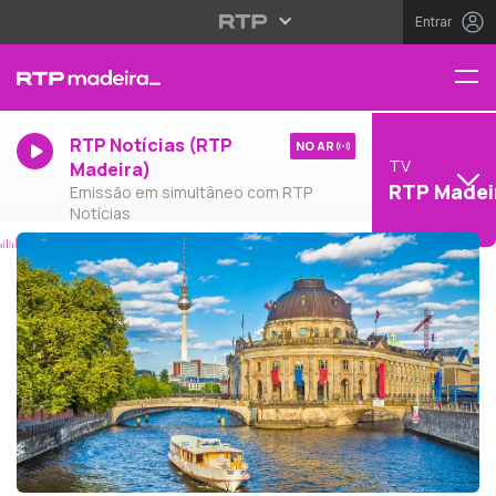
Entrar
RTP Notícias (RTP
NO AR
TV
Madeira)
RTP Madei
Emissão em simultâneo com RTP
Notícias