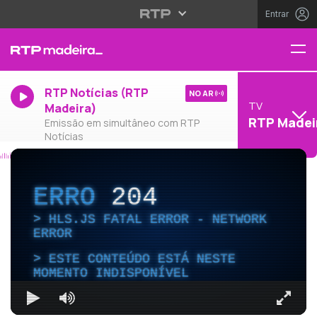
Entrar
RTP Notícias (RTP
NO AR
TV
Madeira)
RTP Madei
Emissão em simultâneo com RTP
Notícias
ERRO
204
HLS.JS FATAL ERROR - NETWORK
ERROR
ESTE CONTEÚDO ESTÁ NESTE
MOMENTO INDISPONÍVEL