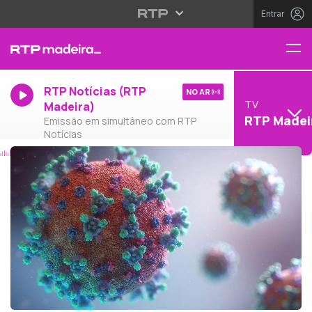
Entrar
RTP Notícias (RTP
NO AR
TV
Madeira)
RTP Madei
Emissão em simultâneo com RTP
Notícias