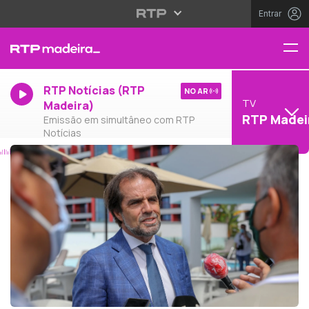
Entrar
RTP Notícias (RTP
NO AR
TV
Madeira)
RTP Madei
Emissão em simultâneo com RTP
Notícias