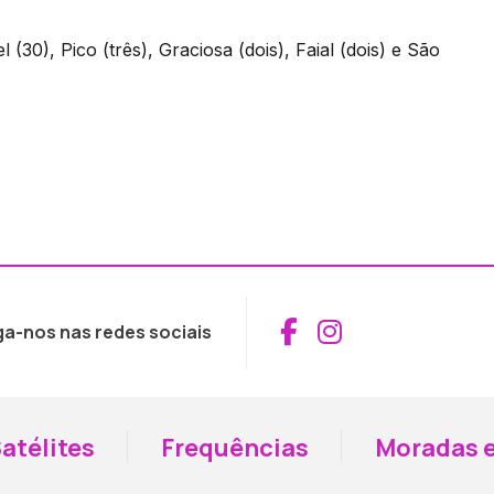
 (30), Pico (três), Graciosa (dois), Faial (dois) e São
Aceder ao Fac
Aceder ao I
ga-nos nas redes sociais
atélites
Frequências
Moradas e