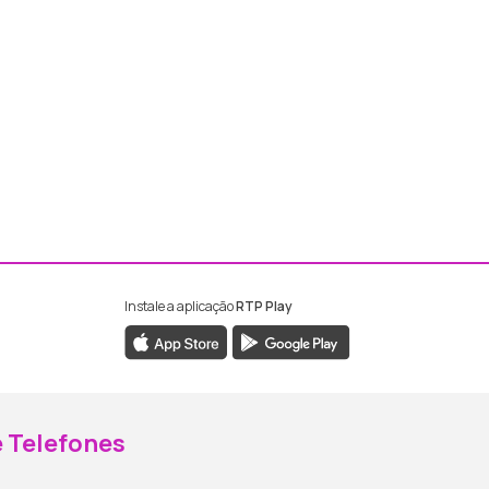
Instale a aplicação
RTP Play
ebook da RTP Madeira
nstagram da RTP Madeira
 Telefones