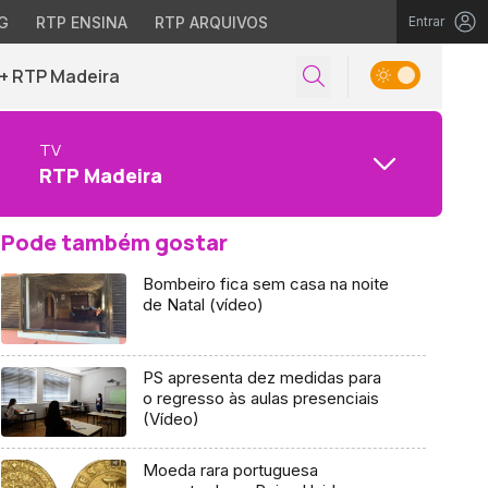
G
RTP ENSINA
RTP ARQUIVOS
Entrar
+ RTP Madeira
TV
RTP Madeira
Pode também gostar
Bombeiro fica sem casa na noite
de Natal (vídeo)
PS apresenta dez medidas para
o regresso às aulas presenciais
(Vídeo)
Moeda rara portuguesa