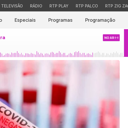
TELEVISÃO
RÁDIO
RTP PLAY
RTP PALCO
RTP ZIG ZA
o
Especiais
Programas
Programação
ira
NO AR