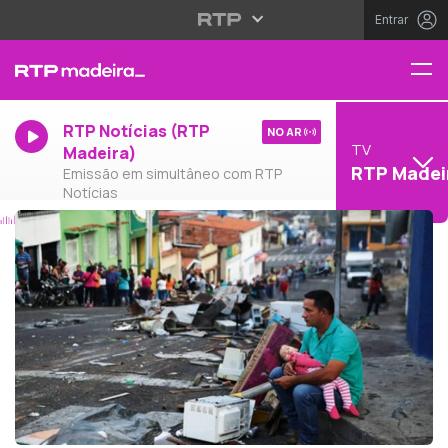
Entrar
RTP Notícias (RTP
NO AR
TV
Madeira)
RTP Madei
Emissão em simultâneo com RTP
Notícias