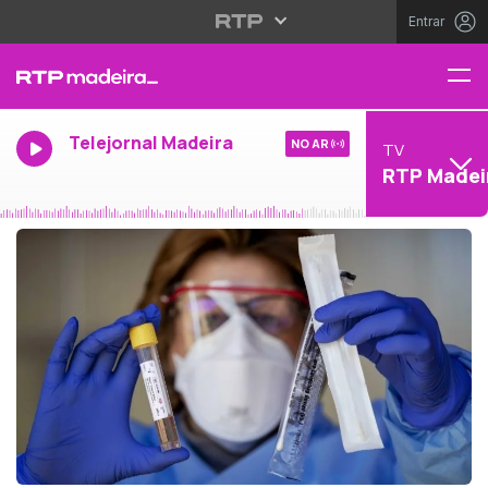
Entrar
Telejornal Madeira
NO AR
TV
RTP Madei