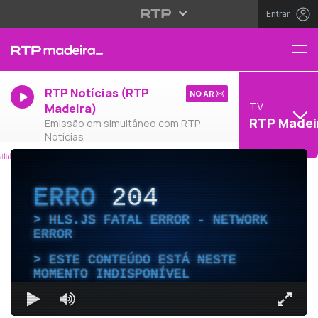
Entrar
RTP Notícias (RTP
NO AR
TV
Madeira)
RTP Madei
Emissão em simultâneo com RTP
Notícias
ERRO
204
HLS.JS FATAL ERROR - NETWORK
ERROR
ESTE CONTEÚDO ESTÁ NESTE
MOMENTO INDISPONÍVEL