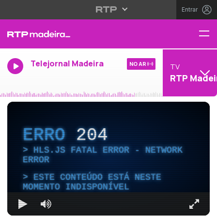
Entrar
Telejornal Madeira
NO AR
TV
RTP Madei
ERRO
204
HLS.JS FATAL ERROR - NETWORK
ERROR
ESTE CONTEÚDO ESTÁ NESTE
MOMENTO INDISPONÍVEL