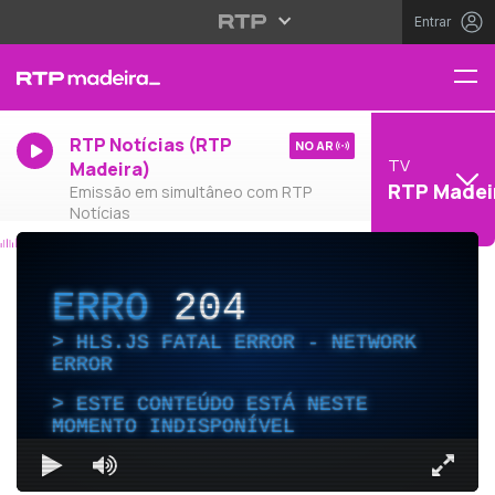
Entrar
RTP Notícias (RTP
NO AR
TV
Madeira)
RTP Madei
Emissão em simultâneo com RTP
Notícias
ERRO
204
HLS.JS FATAL ERROR - NETWORK
ERROR
ESTE CONTEÚDO ESTÁ NESTE
MOMENTO INDISPONÍVEL