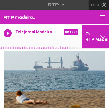
Entrar
Telejornal Madeira
NO AR
TV
RTP Madei