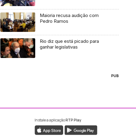
Maioria recusa audição com
Pedro Ramos
Rio diz que está picado para
ganhar legislativas
PUB
Instale a aplicação
RTP Play
ebook da RTP Madeira
nstagram da RTP Madeira