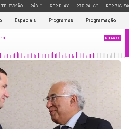
TELEVISÃO
RÁDIO
RTP PLAY
RTP PALCO
RTP ZIG ZA
o
Especiais
Programas
Programação
ira
NO AR