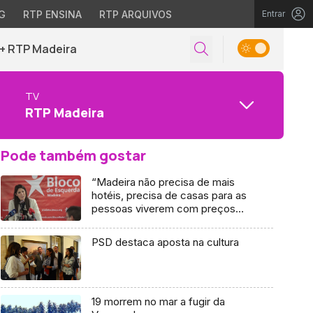
G
RTP ENSINA
RTP ARQUIVOS
Entrar
+ RTP Madeira
TV
RTP Madeira
Pode também gostar
“Madeira não precisa de mais
hotéis, precisa de casas para as
pessoas viverem com preços
que possam pagar” (áudio)
PSD destaca aposta na cultura
19 morrem no mar a fugir da