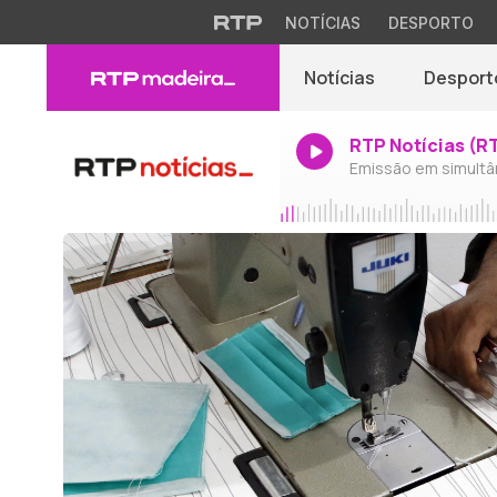
NOTÍCIAS
DESPORTO
Notícias
Desport
RTP Notícias (R
Emissão em simultâ