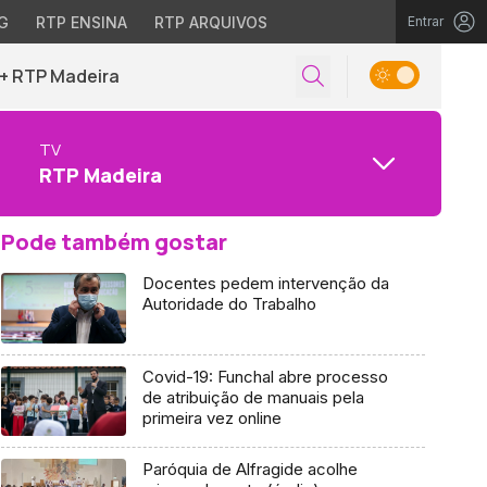
G
RTP ENSINA
RTP ARQUIVOS
Entrar
+ RTP Madeira
TV
RTP Madeira
Pode também gostar
Docentes pedem intervenção da
Autoridade do Trabalho
Covid-19: Funchal abre processo
de atribuição de manuais pela
primeira vez online
Paróquia de Alfragide acolhe