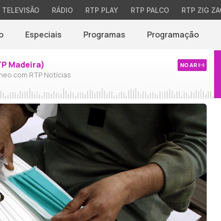
TELEVISÃO
RÁDIO
RTP PLAY
RTP PALCO
RTP ZIG ZA
o
Especiais
Programas
Programação
TP Madeira)
NO AR
neo com RTP Notícias