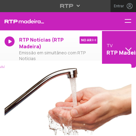
Entrar
RTP Notícias (RTP
NO AR
TV
Madeira)
RTP Madei
Emissão em simultâneo com RTP
Notícias