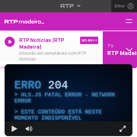
Entrar
RTP Notícias (RTP
NO AR
TV
Madeira)
RTP Madei
Emissão em simultâneo com RTP
Notícias
ERRO
204
HLS.JS FATAL ERROR - NETWORK
ERROR
ESTE CONTEÚDO ESTÁ NESTE
MOMENTO INDISPONÍVEL