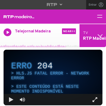
Entrar
Telejornal Madeira
NO AR
TV
RTP Madei
ERRO
204
HLS.JS FATAL ERROR - NETWORK
ERROR
ESTE CONTEÚDO ESTÁ NESTE
MOMENTO INDISPONÍVEL