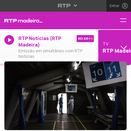
Entrar
RTP Notícias (RTP
NO AR
TV
Madeira)
RTP Madei
Emissão em simultâneo com RTP
Notícias