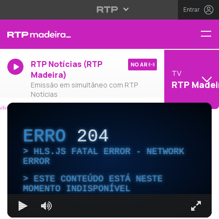
Entrar
RTP Notícias (RTP
NO AR
TV
Madeira)
RTP Madei
Emissão em simultâneo com RTP
Notícias
ERRO
204
HLS.JS FATAL ERROR - NETWORK
ERROR
ESTE CONTEÚDO ESTÁ NESTE
MOMENTO INDISPONÍVEL