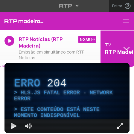
Entrar
RTP Notícias (RTP
NO AR
TV
Madeira)
RTP Madei
Emissão em simultâneo com RTP
Notícias
ERRO
204
HLS.JS FATAL ERROR - NETWORK
ERROR
ESTE CONTEÚDO ESTÁ NESTE
MOMENTO INDISPONÍVEL