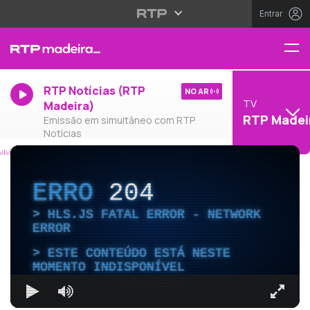
Entrar
RTP Notícias (RTP
NO AR
TV
Madeira)
RTP Madei
Emissão em simultâneo com RTP
Notícias
ERRO
204
HLS.JS FATAL ERROR - NETWORK
ERROR
ESTE CONTEÚDO ESTÁ NESTE
MOMENTO INDISPONÍVEL