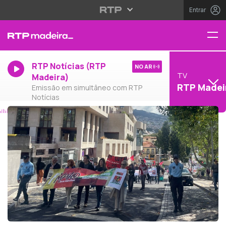
Entrar
RTP Notícias (RTP
NO AR
TV
Madeira)
RTP Madei
Emissão em simultâneo com RTP
Notícias