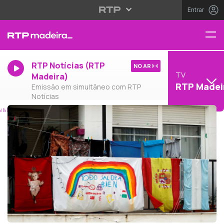
Entrar
RTP Notícias (RTP
NO AR
TV
Madeira)
RTP Madei
Emissão em simultâneo com RTP
Notícias