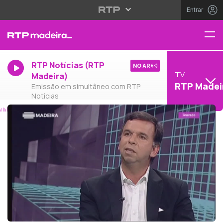
Entrar
RTP Notícias (RTP
NO AR
TV
Madeira)
RTP Madei
Emissão em simultâneo com RTP
Notícias