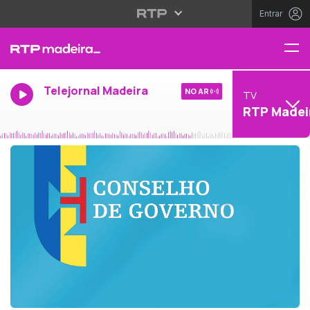
Entrar
Telejornal Madeira
NO AR
TV
RTP Madei