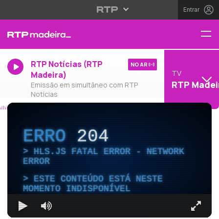
Entrar
RTP Notícias (RTP
NO AR
TV
Madeira)
RTP Madei
Emissão em simultâneo com RTP
Notícias
ERRO
204
HLS.JS FATAL ERROR - NETWORK
ERROR
ESTE CONTEÚDO ESTÁ NESTE
MOMENTO INDISPONÍVEL