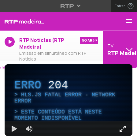
Entrar
RTP Notícias (RTP
NO AR
TV
Madeira)
RTP Madei
Emissão em simultâneo com RTP
Notícias
ERRO
204
HLS.JS FATAL ERROR - NETWORK
ERROR
ESTE CONTEÚDO ESTÁ NESTE
MOMENTO INDISPONÍVEL