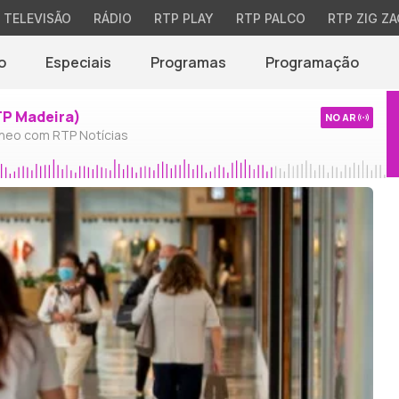
TELEVISÃO
RÁDIO
RTP PLAY
RTP PALCO
RTP ZIG ZA
o
Especiais
Programas
Programação
TP Madeira)
NO AR
neo com RTP Notícias