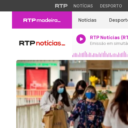
NOTÍCIAS
DESPORTO
Notícias
Desport
RTP Notícias (R
Emissão em simultâ