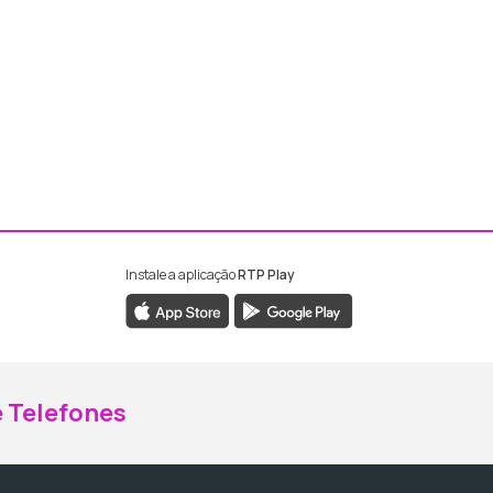
Instale a aplicação
RTP Play
ebook da RTP Madeira
nstagram da RTP Madeira
 Telefones