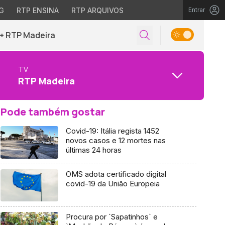
G
RTP ENSINA
RTP ARQUIVOS
Entrar
+ RTP Madeira
TV
RTP Madeira
Pode também gostar
Covid-19: Itália regista 1452
novos casos e 12 mortes nas
últimas 24 horas
OMS adota certificado digital
covid-19 da União Europeia
Procura por `Sapatinhos` e