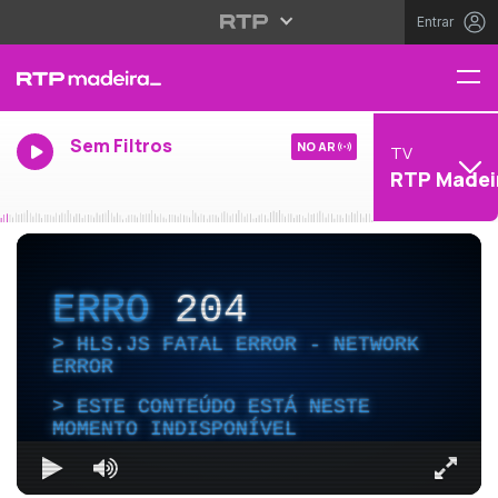
Entrar
Sem Filtros
NO AR
TV
RTP Madei
ERRO
204
HLS.JS FATAL ERROR - NETWORK
ERROR
ESTE CONTEÚDO ESTÁ NESTE
MOMENTO INDISPONÍVEL