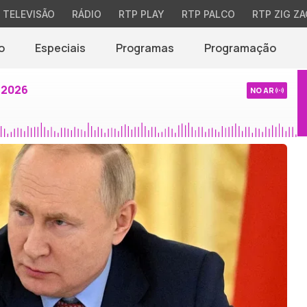
TELEVISÃO
RÁDIO
RTP PLAY
RTP PALCO
RTP ZIG ZA
o
Especiais
Programas
Programação
 2026
NO AR