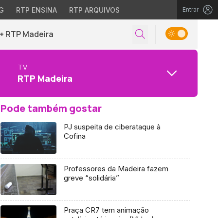
G
RTP ENSINA
RTP ARQUIVOS
Entrar
+ RTP Madeira
TV
RTP Madeira
Pode também gostar
PJ suspeita de ciberataque à
Cofina
Professores da Madeira fazem
greve “solidária”
Praça CR7 tem animação