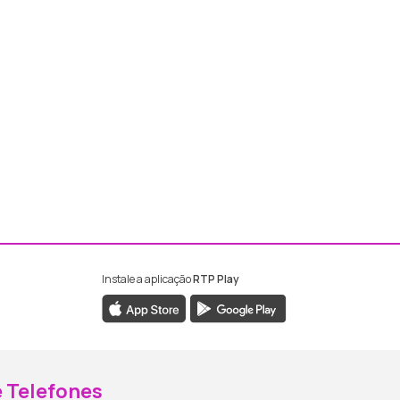
Instale a aplicação
RTP Play
ebook da RTP Madeira
nstagram da RTP Madeira
 Telefones