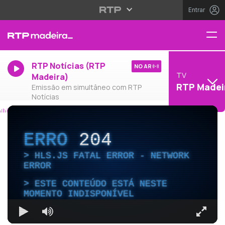
Entrar
RTP Notícias (RTP
NO AR
TV
Madeira)
RTP Madei
Emissão em simultâneo com RTP
Notícias
ERRO
204
HLS.JS FATAL ERROR - NETWORK
ERROR
ESTE CONTEÚDO ESTÁ NESTE
MOMENTO INDISPONÍVEL