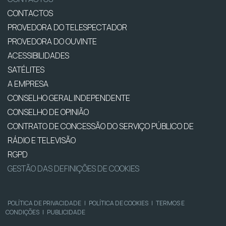
CONTACTOS
PROVEDORA DO TELESPECTADOR
PROVEDORA DO OUVINTE
ACESSIBILIDADES
SATÉLITES
A EMPRESA
CONSELHO GERAL INDEPENDENTE
CONSELHO DE OPINIÃO
CONTRATO DE CONCESSÃO DO SERVIÇO PÚBLICO DE
RÁDIO E TELEVISÃO
RGPD
GESTÃO DAS DEFINIÇÕES DE COOKIES
POLÍTICA DE PRIVACIDADE
|
POLÍTICA DE COOKIES
|
TERMOS E
CONDIÇÕES
|
PUBLICIDADE