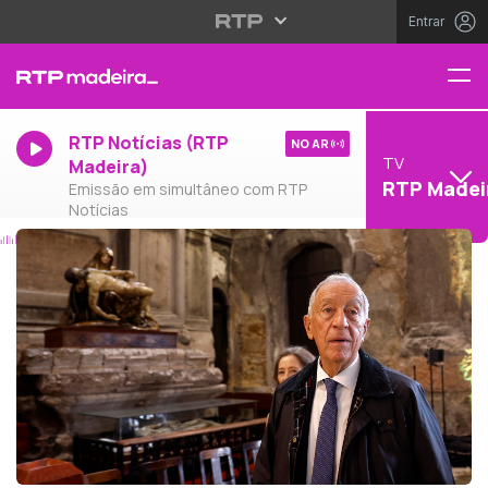
Entrar
RTP Notícias (RTP
NO AR
TV
Madeira)
RTP Madei
Emissão em simultâneo com RTP
Notícias