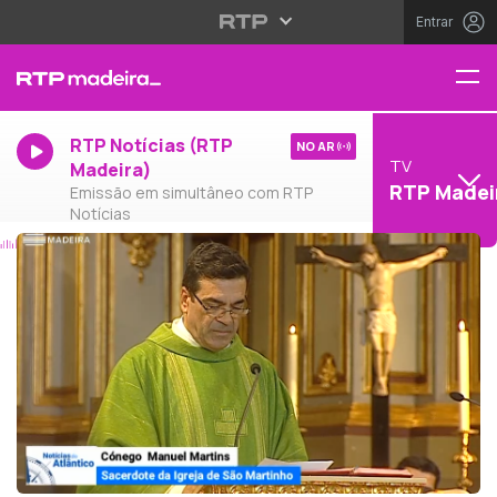
Entrar
RTP Notícias (RTP
NO AR
TV
Madeira)
RTP Madei
Emissão em simultâneo com RTP
Notícias