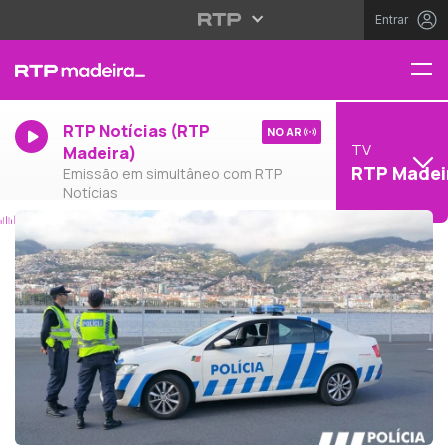
Entrar
RTP Notícias (RTP
NO AR
TV
Madeira)
RTP Madei
Emissão em simultâneo com RTP
Notícias