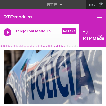
Entrar
Telejornal Madeira
NO AR
TV
RTP Madei