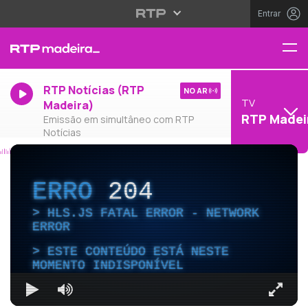
Entrar
RTP Notícias (RTP
NO AR
TV
Madeira)
RTP Madei
Emissão em simultâneo com RTP
Notícias
ERRO
204
HLS.JS FATAL ERROR - NETWORK
ERROR
ESTE CONTEÚDO ESTÁ NESTE
MOMENTO INDISPONÍVEL