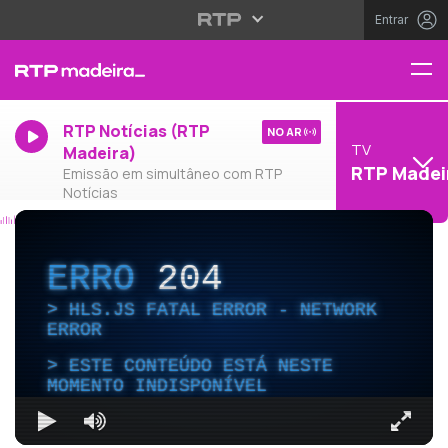
Entrar
RTP Notícias (RTP
NO AR
TV
Madeira)
RTP Madei
Emissão em simultâneo com RTP
Notícias
ERRO
204
HLS.JS FATAL ERROR - NETWORK
ERROR
ESTE CONTEÚDO ESTÁ NESTE
MOMENTO INDISPONÍVEL