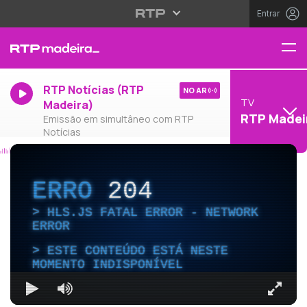
Entrar
RTP Notícias (RTP
NO AR
TV
Madeira)
RTP Madei
Emissão em simultâneo com RTP
Notícias
ERRO
204
HLS.JS FATAL ERROR - NETWORK
ERROR
ESTE CONTEÚDO ESTÁ NESTE
MOMENTO INDISPONÍVEL