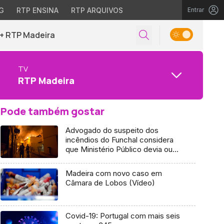
G
RTP ENSINA
RTP ARQUIVOS
Entrar
+ RTP Madeira
TV
RTP Madeira
Pode também gostar
Advogado do suspeito dos
incêndios do Funchal considera
que Ministério Público devia ouvir
especialistas em fogos florestais
Madeira com novo caso em
Câmara de Lobos (Vídeo)
Covid-19: Portugal com mais seis