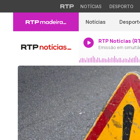
NOTÍCIAS
DESPORTO
Notícias
Desport
RTP Notícias (R
Emissão em simultâ