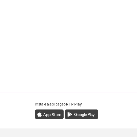
Instale a aplicação
RTP Play
ebook da RTP Madeira
nstagram da RTP Madeira