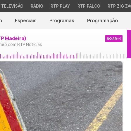
TELEVISÃO
RÁDIO
RTP PLAY
RTP PALCO
RTP ZIG ZA
o
Especiais
Programas
Programação
TP Madeira)
NO AR
neo com RTP Notícias