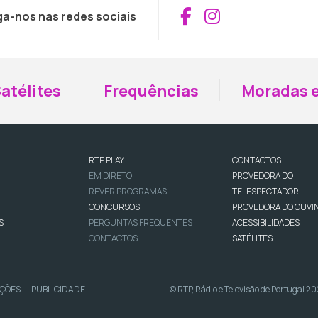
Aceder ao Fac
Aceder ao I
ga-nos nas redes sociais
atélites
Frequências
Moradas e
RTP PLAY
CONTACTOS
EM DIRETO
PROVEDORA DO
REVER PROGRAMAS
TELESPECTADOR
CONCURSOS
PROVEDORA DO OUVI
S
PERGUNTAS FREQUENTES
ACESSIBILIDADES
CONTACTOS
SATÉLITES
IÇÕES
PUBLICIDADE
© RTP, Rádio e Televisão de Portugal 2
|