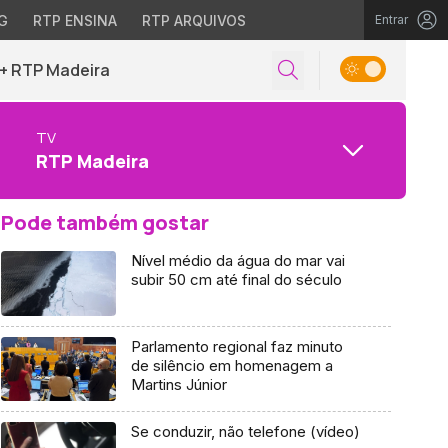
G
RTP ENSINA
RTP ARQUIVOS
Entrar
+ RTP Madeira
TV
RTP Madeira
Pode também gostar
Nível médio da água do mar vai
subir 50 cm até final do século
Parlamento regional faz minuto
de silêncio em homenagem a
Martins Júnior
Se conduzir, não telefone (vídeo)