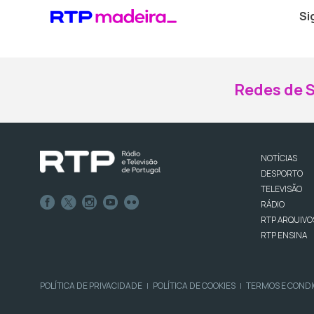
Si
Redes de S
NOTÍCIAS
DESPORTO
TELEVISÃO
RÁDIO
RTP ARQUIVO
RTP ENSINA
POLÍTICA DE PRIVACIDADE
POLÍTICA DE COOKIES
TERMOS E COND
|
|