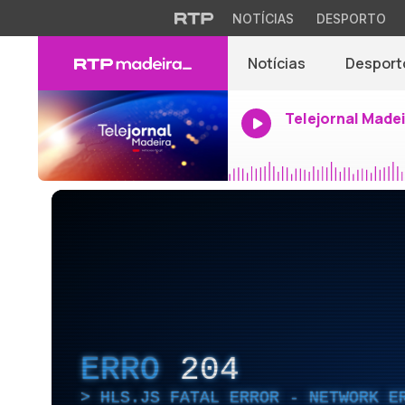
NOTÍCIAS
DESPORTO
Notícias
Desport
Telejornal Made
ERRO
204
HLS.JS FATAL ERROR - NETWORK E