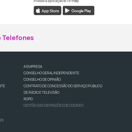
Instale a aplicação
RTP Play
ebook da RTP Madeira
nstagram da RTP Madeira
 Telefones
A EMPRESA
CONSELHO GERAL INDEPENDENTE
CONSELHO DE OPINIÃO
NTE
CONTRATO DE CONCESSÃO DO SERVIÇO PÚBLICO
DE RÁDIO E TELEVISÃO
RGPD
GESTÃO DAS DEFINIÇÕES DE COOKIES
026