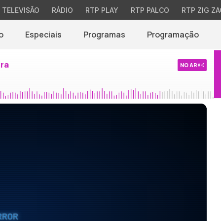
TELEVISÃO
RÁDIO
RTP PLAY
RTP PALCO
RTP ZIG ZA
o
Especiais
Programas
Programação
ira
NO AR
RROR