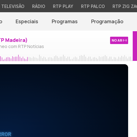
TELEVISÃO
RÁDIO
RTP PLAY
RTP PALCO
RTP ZIG ZA
o
Especiais
Programas
Programação
TP Madeira)
NO AR
neo com RTP Notícias
RROR