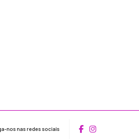
Aceder ao Fac
Aceder ao I
ga-nos nas redes sociais