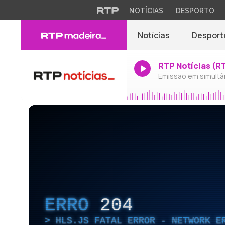
NOTÍCIAS
DESPORTO
Notícias
Desport
RTP Notícias (R
Emissão em simultâ
ERRO
204
HLS.JS FATAL ERROR - NETWORK E