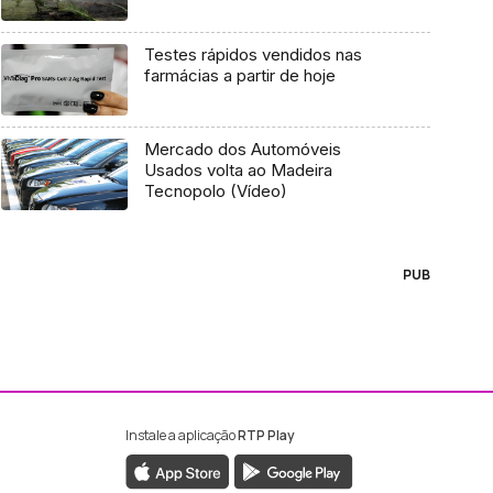
Testes rápidos vendidos nas
farmácias a partir de hoje
Mercado dos Automóveis
Usados volta ao Madeira
Tecnopolo (Vídeo)
PUB
Instale a aplicação
RTP Play
ebook da RTP Madeira
nstagram da RTP Madeira