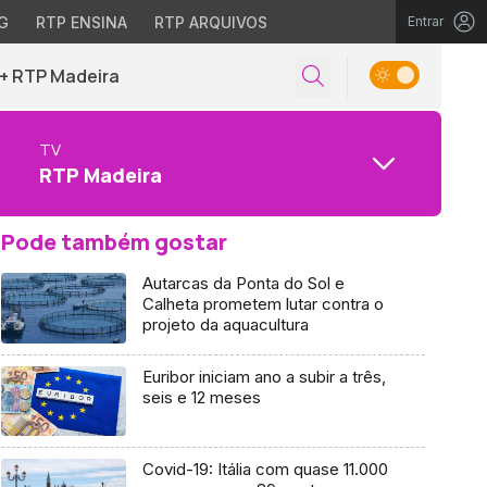
G
RTP ENSINA
RTP ARQUIVOS
Entrar
+ RTP Madeira
TV
RTP Madeira
Pode também gostar
Autarcas da Ponta do Sol e
Calheta prometem lutar contra o
projeto da aquacultura
Euribor iniciam ano a subir a três,
seis e 12 meses
Covid-19: Itália com quase 11.000