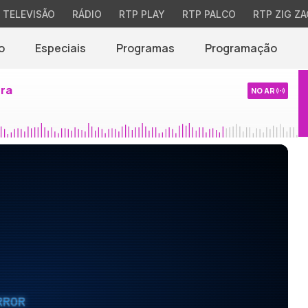
TELEVISÃO
RÁDIO
RTP PLAY
RTP PALCO
RTP ZIG ZA
o
Especiais
Programas
Programação
ira
NO AR
RROR