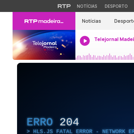
NOTÍCIAS
DESPORTO
Notícias
Desport
Telejornal Made
ERRO
204
HLS.JS FATAL ERROR - NETWORK E