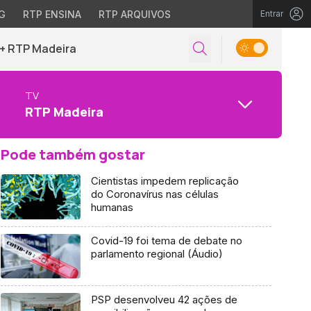
G
RTP ENSINA
RTP ARQUIVOS
Entrar
+ RTP Madeira
TV
RTP Madeira
Pode também gostar
Cientistas impedem replicação
do Coronavírus nas células
humanas
Covid-19 foi tema de debate no
parlamento regional (Áudio)
PSP desenvolveu 42 ações de