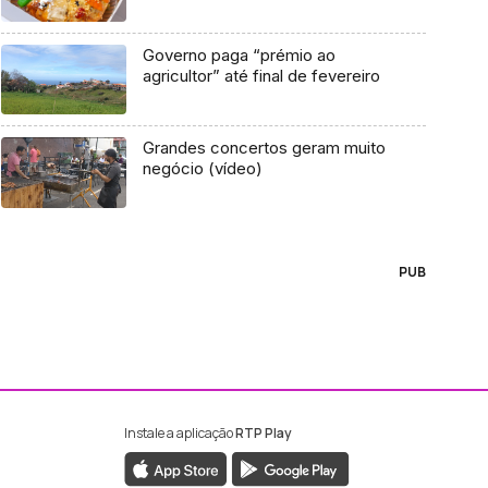
Governo paga “prémio ao
agricultor” até final de fevereiro
Grandes concertos geram muito
negócio (vídeo)
PUB
Instale a aplicação
RTP Play
ebook da RTP Madeira
nstagram da RTP Madeira