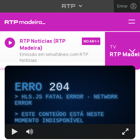
Entrar
RTP Notícias (RTP
NO AR
TV
Madeira)
RTP Madei
Emissão em simultâneo com RTP
Notícias
ERRO
204
HLS.JS FATAL ERROR - NETWORK
ERROR
ESTE CONTEÚDO ESTÁ NESTE
MOMENTO INDISPONÍVEL