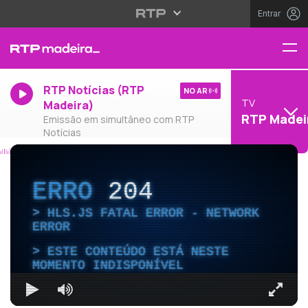
Entrar
RTP Notícias (RTP
NO AR
TV
Madeira)
RTP Madei
Emissão em simultâneo com RTP
Notícias
ERRO
204
HLS.JS FATAL ERROR - NETWORK
ERROR
ESTE CONTEÚDO ESTÁ NESTE
MOMENTO INDISPONÍVEL