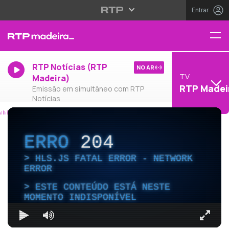
Entrar
RTP Notícias (RTP
NO AR
TV
Madeira)
RTP Madei
Emissão em simultâneo com RTP
Notícias
ERRO
204
HLS.JS FATAL ERROR - NETWORK
ERROR
ESTE CONTEÚDO ESTÁ NESTE
MOMENTO INDISPONÍVEL