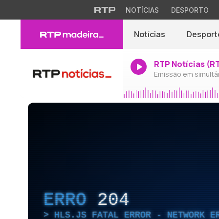
NOTÍCIAS
DESPORTO
Notícias
Desport
RTP Notícias (R
Emissão em simultâ
ERRO
204
HLS.JS FATAL ERROR - NETWORK E