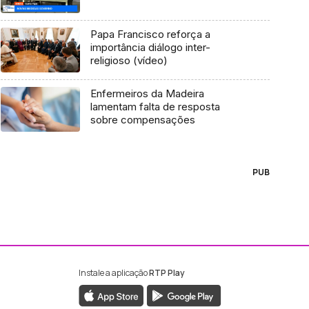
Papa Francisco reforça a
importância diálogo inter-
religioso (vídeo)
Enfermeiros da Madeira
lamentam falta de resposta
sobre compensações
PUB
Instale a aplicação
RTP Play
ebook da RTP Madeira
nstagram da RTP Madeira