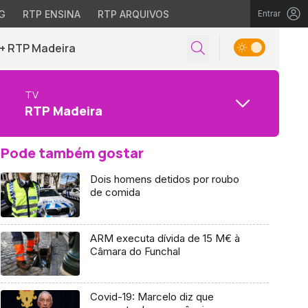
G
RTP ENSINA
RTP ARQUIVOS
Entrar
+ RTP Madeira
TV
RTP Madeira
Pode também gostar
Dois homens detidos por roubo
de comida
ARM executa dívida de 15 M€ à
Câmara do Funchal
Covid-19: Marcelo diz que