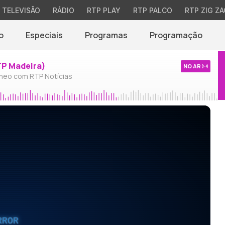
TELEVISÃO
RÁDIO
RTP PLAY
RTP PALCO
RTP ZIG ZA
o
Especiais
Programas
Programação
TP Madeira)
NO AR
neo com RTP Notícias
RROR