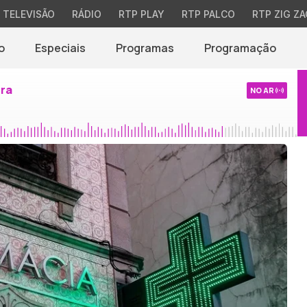
TELEVISÃO
RÁDIO
RTP PLAY
RTP PALCO
RTP ZIG ZA
o
Especiais
Programas
Programação
ira
NO AR