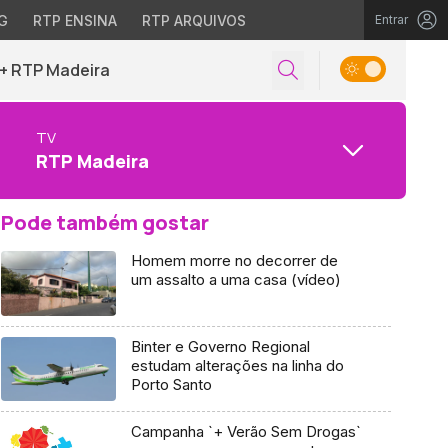
G
RTP ENSINA
RTP ARQUIVOS
Entrar
+ RTP Madeira
TV
RTP Madeira
Pode também gostar
Homem morre no decorrer de
um assalto a uma casa (vídeo)
Binter e Governo Regional
estudam alterações na linha do
Porto Santo
Campanha `+ Verão Sem Drogas`