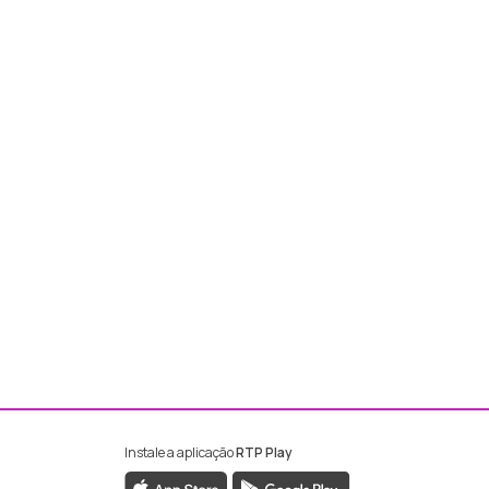
Instale a aplicação
RTP Play
ebook da RTP Madeira
nstagram da RTP Madeira