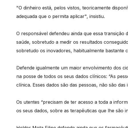
"O dinheiro está, pelos vistos, teoricamente dispon
adequada que o permita aplicar", insistiu.
O responsável defendeu ainda que essa transição di
saúde, sobretudo a medir os resultados conseguid
sobretudo os inovadores, habitualmente bastante c
Defende igualmente um maior envolvimento dos cid
na posse de todos os seus dados clínicos: “As pes
clínica. Esses dados são das pessoas, não são das in
Os utentes “precisam de ter acesso a toda a infor
os seus dados, sobre as terapêuticas que lhe são ins
Helder Mota Filipe defende ainda que os farmacêutic