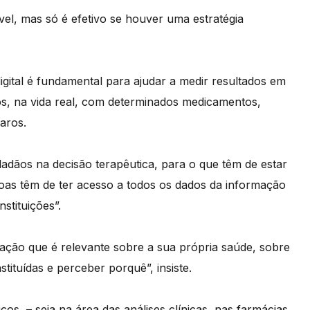
ível, mas só é efetivo se houver uma estratégia
gital é fundamental para ajudar a medir resultados em
os, na vida real, com determinados medicamentos,
aros.
adãos na decisão terapêutica, para o que têm de estar
soas têm de ter acesso a todos os dados da informação
stituições”.
mação que é relevante sobre a sua própria saúde, sobre
tituídas e perceber porquê”, insiste.
os, – seja na área das análises clínicas, nas farmácias