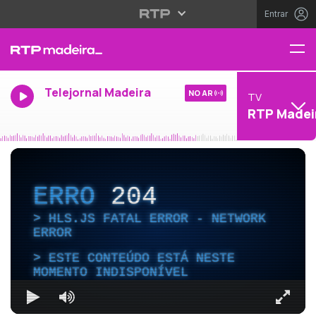
Entrar
Telejornal Madeira
NO AR
TV
RTP Madei
ERRO
204
HLS.JS FATAL ERROR - NETWORK
ERROR
ESTE CONTEÚDO ESTÁ NESTE
MOMENTO INDISPONÍVEL