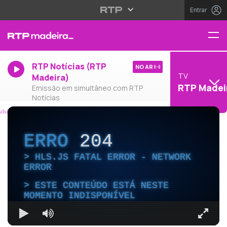
Entrar
RTP Notícias (RTP
NO AR
TV
Madeira)
RTP Madei
Emissão em simultâneo com RTP
Notícias
ERRO
204
HLS.JS FATAL ERROR - NETWORK
ERROR
ESTE CONTEÚDO ESTÁ NESTE
MOMENTO INDISPONÍVEL